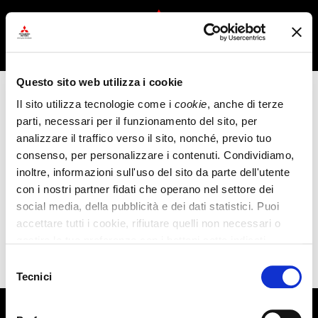
APR
Questo sito web utilizza i cookie
ME
HOME
AZIENDA
Il sito utilizza tecnologie come i 
cookie
, anche di terze 
parti, necessari per il funzionamento del sito, per 
analizzare il traffico verso il sito, nonché, previo tuo 
consenso, per personalizzare i contenuti. Condividiamo, 
inoltre, informazioni sull'uso del sito da parte dell'utente 
con i nostri partner fidati che operano nel settore dei 
social media, della pubblicità e dei dati statistici. Puoi 
accettare tutti i cookie, rifiutare quelli non necessari o 
gestire le tue preferenze con i bottoni sotto indicati. 
Chiudendo questo banner, proseguendo la navigazione di 
Selezione
questa pagina o cliccando un qualunque suo elemento, 
Tecnici
PRENOTA UN TEST DRIVE
CONFIGURA
SCARICA BROCHURE
del
come un link o un pulsante, consenti l’utilizzo dei soli 
consenso
cookie tecnici. Per saperne di più, consulta la nostra 