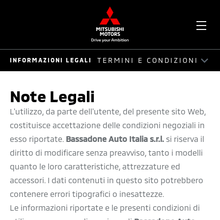
APR
TERMINI E CONDIZIONI
INFORMAZIONI LEGALI
ME
PRIVACY POLICY
Note Legali
TERMINI E CONDIZIONI
L'utilizzo, da parte dell'utente, del presente sito Web,
costituisce accettazione delle condizioni negoziali in
COOKIE POLICY
esso riportate.
Bassadone Auto Italia s.r.l.
si riserva il
diritto di modificare senza preavviso, tanto i modelli
quanto le loro caratteristiche, attrezzature ed
accessori. I dati contenuti in questo sito potrebbero
contenere errori tipografici o inesattezze.
Le informazioni riportate e le presenti condizioni di