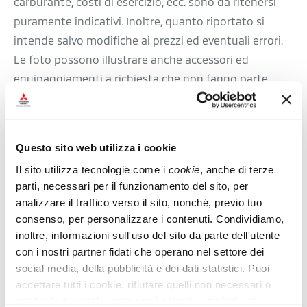
carburante, costi di esercizio, ecc. sono da ritenersi
puramente indicativi. Inoltre, quanto riportato si
intende salvo modifiche ai prezzi ed eventuali errori.
Le foto possono illustrare anche accessori ed
equipaggiamenti a richiesta che non fanno parte
della dotazione di serie. I colori possono variare per
motivi tecnici. La casa costruttrice si riserva la
possibilità di variazioni strutturali o formali,
Questo sito web utilizza i cookie
cambiamenti delle tonalità cromatiche o modifiche
Il sito utilizza tecnologie come i 
cookie
, anche di terze 
alla dotazione di serie del veicolo durante il periodo
parti, necessari per il funzionamento del sito, per 
precedente alla consegna, qualora il prodotto non
analizzare il traffico verso il sito, nonché, previo tuo 
risulti sostanzialmente diverso e le modifiche siano
consenso, per personalizzare i contenuti. Condividiamo, 
accettabili per l’acquirente.
inoltre, informazioni sull'uso del sito da parte dell'utente 
Per i concessionari ufficiali Mitsubishi, i prezzi si
con i nostri partner fidati che operano nel settore dei 
social media, della pubblicità e dei dati statistici. Puoi 
intendono come consigliati e non vincolanti. Per le
accettare tutti i cookie, rifiutare quelli non necessari o 
ultime informazioni aggiornate in merito si prega
gestire le tue preferenze con i bottoni sotto indicati. 