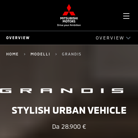
APR
OVERVIEW
OVERVIEW
ME
GRANDIS
HOME
MODELLI
GRANDIS
GUIDA
ESTERNI
INTERNI
SICUREZZA
STYLISH URBAN VEHICLE
CONNETTIVITÀ
Da
28.900 €
ACCESSORI