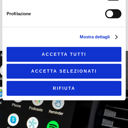
& Menta Cafe”
Profilazione
Google Assistant troverà il percorso migliore e lo
visualizzerà sul display.
Mostra dettagli
ACCETTA TUTTI
ACCETTA SELEZIONATI
RIFIUTA