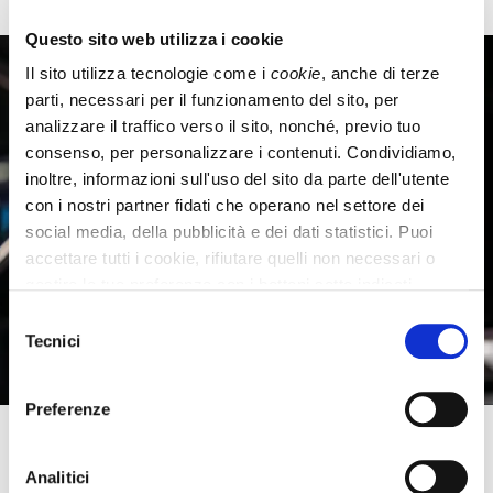
Questo sito web utilizza i cookie
Il sito utilizza tecnologie come i 
cookie
, anche di terze 
parti, necessari per il funzionamento del sito, per 
analizzare il traffico verso il sito, nonché, previo tuo 
consenso, per personalizzare i contenuti. Condividiamo, 
inoltre, informazioni sull'uso del sito da parte dell'utente 
con i nostri partner fidati che operano nel settore dei 
social media, della pubblicità e dei dati statistici. Puoi 
accettare tutti i cookie, rifiutare quelli non necessari o 
gestire le tue preferenze con i bottoni sotto indicati. 
Chiudendo questo banner, proseguendo la navigazione di 
Selezione
questa pagina o cliccando un qualunque suo elemento, 
Tecnici
del
come un link o un pulsante, consenti l’utilizzo dei soli 
consenso
cookie tecnici. Per saperne di più, consulta la nostra 
Preferenze
l'
Informativa Privacy
 e la 
Cookie Policy
NAVIGAZIONE VOCALE
Analitici
Esempio: “Portami da Latte