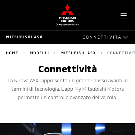
APR
CONNETTIVITÀ
MITSUBISHI ASX
ME
MITSUBISHI ASX
HOME
MODELLI
MITSUBISHI ASX
CONNETTIVI
GUIDA
Connettività
ESTERNI
La Nuova ASX rappresenta un grande passo avanti in
termini di tecnologia. L’app My Mitsubishi Motors
INTERNI
permette un controllo avanzato del veicolo.
SICUREZZA
CONNETTIVITÀ
ACCESSORI