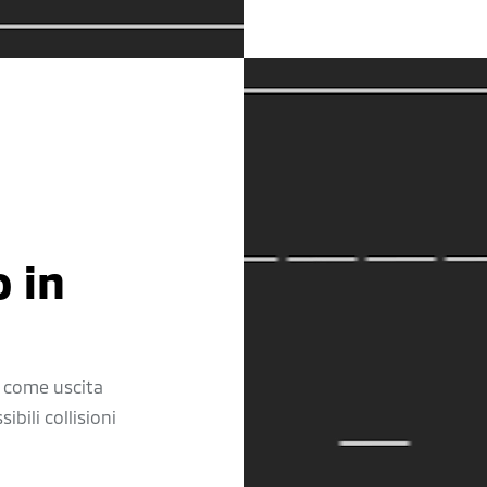
o in
o come uscita
ibili collisioni