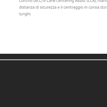
Control (ACC) e Lane Centering Assist (LCA), man
distanza di sicurezza e il centraggio in corsia dur
lunghi.