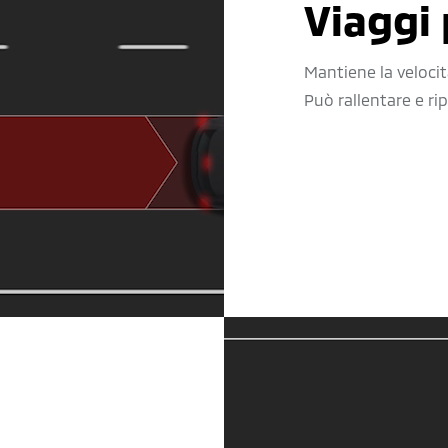
Viaggi 
Mantiene la velocit
Può rallentare e ri