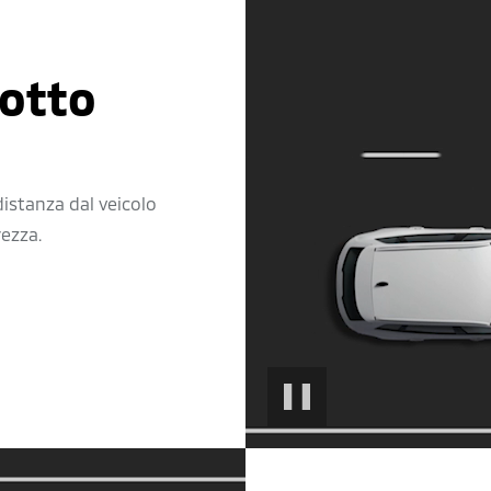
sotto
 distanza dal veicolo
ezza.
PAUSE