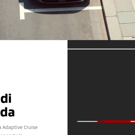
di
ida
 Adaptive Cruise