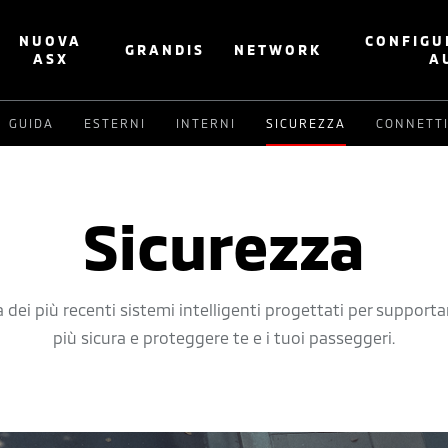
NUOVA
CONFIGU
GRANDIS
NETWORK
ASX
A
GUIDA
ESTERNI
INTERNI
SICUREZZA
CONNETTI
Sicurezza
 dei più recenti sistemi intelligenti progettati per support
più sicura e proteggere te e i tuoi passeggeri.